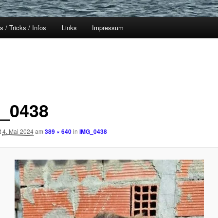
s / Tricks / Infos
Links
Impressum
_0438
t
4. Mai 2024
am
389 × 640
in
IMG_0438