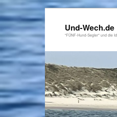
Zum
primären
Inhalt
Und-Wech.de
springen
"FÜNF-Hund-Segler" und die Id