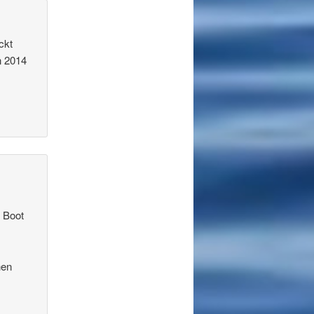
ckt
n 2014
 Boot
hen