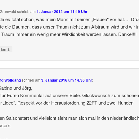
 Grunwald
schrieb
am
1. Januar 2014 um 11:19 Uhr
:
nde es total schön, was mein Mann mit seinen „Frauen“ vor hat…. Drü
tte die Daumen, dass unser Traum nicht zum Albtraum wird und wir i
 Traum immer ein wenig mehr Wirklichkeit werden lassen. Danke!!!!
↓
rten
und Wolfgang
schrieb
am
3. Januar 2016 um 14:36 Uhr
:
Sabine und Jörg,
 für Euren Kommentar auf unserer Seite. Glückwunsch zum schönen
r „Idee“. Respekt vor der Herausforderung 22FT und zwei Hunden!
n Saisonstart und vielleicht sieht man sich mal in den niederländisc
sern.