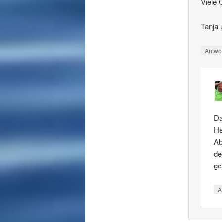
Viele 
Tanja 
Antwo
Da
He
Ab
de
ge
A