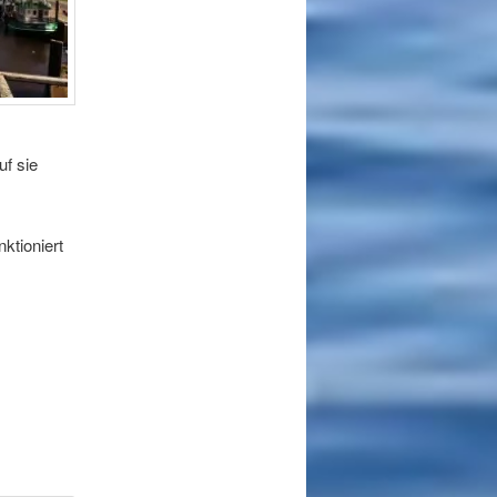
uf sie
ktioniert