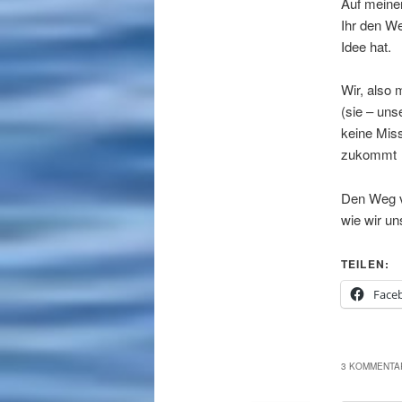
Auf meinen
Ihr den We
Idee hat.
Wir, also 
(sie – uns
keine Miss
zukomm
Den Weg v
wie wir un
TEILEN:
Face
3 KOMMENTAR