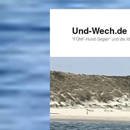
Zum
primären
Inhalt
Und-Wech.de
springen
"FÜNF-Hund-Segler" und die Id