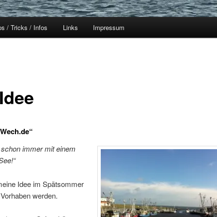
ps / Tricks / Infos
Links
Impressum
 Idee
-Wech.de“
e schon immer mit einem
 See!“
 meine Idee im Spätsommer
Vorhaben werden.