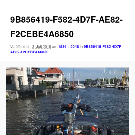
9B856419-F582-4D7F-AE82-
F2CEBE4A6850
Veröffentlicht
3. Juli 2019
am
1536 × 2048
in
9B856419-F582-4D7F-
AE82-F2CEBE4A6850