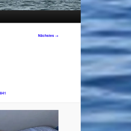
Nächstes →
841