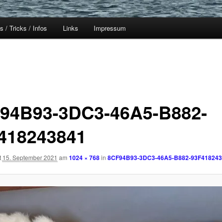
s / Tricks / Infos
Links
Impressum
94B93-3DC3-46A5-B882-
418243841
t
15. September 2021
am
1024 × 768
in
8CF94B93-3DC3-46A5-B882-93F418243