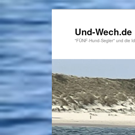
Zum
primären
Inhalt
Und-Wech.de
springen
"FÜNF-Hund-Segler" und die Id