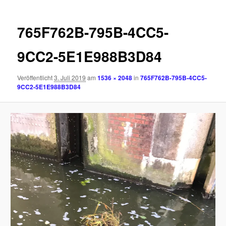
765F762B-795B-4CC5-
9CC2-5E1E988B3D84
Veröffentlicht
3. Juli 2019
am
1536 × 2048
in
765F762B-795B-4CC5-
9CC2-5E1E988B3D84