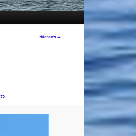
Nächstes →
E72