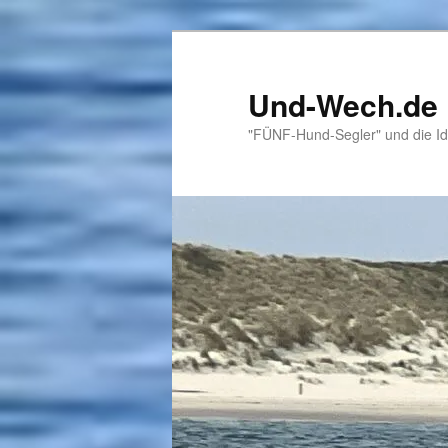
Zum
primären
Inhalt
Und-Wech.de
springen
"FÜNF-Hund-Segler" und die Id