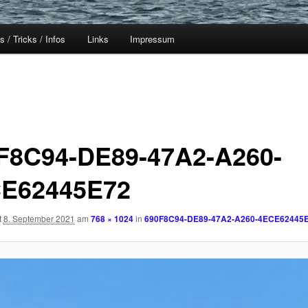
s / Tricks / Infos
Links
Impressum
F8C94-DE89-47A2-A260-
E62445E72
t
8. September 2021
am
768 × 1024
in
690F8C94-DE89-47A2-A260-4ECE62445