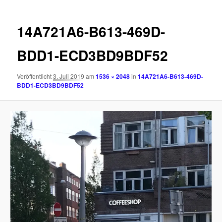
14A721A6-B613-469D-
BDD1-ECD3BD9BDF52
Veröffentlicht
3. Juli 2019
am
1536 × 2048
in
14A721A6-B613-469D-
BDD1-ECD3BD9BDF52